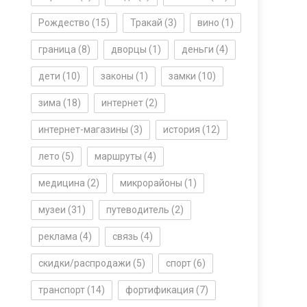
Рождество
(15)
Тракай
(3)
вино
(1)
граница
(8)
дворцы
(1)
деньги
(4)
дети
(10)
законы
(1)
замки
(10)
зима
(18)
интернет
(2)
интернет-магазины
(3)
история
(12)
лето
(5)
маршруты
(4)
медицина
(2)
микрорайоны
(1)
музеи
(31)
путеводитель
(2)
реклама
(4)
связь
(4)
скидки/распродажи
(5)
спорт
(6)
транспорт
(14)
фортификация
(7)