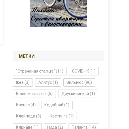
МЕТКИ
"Страчаная сталіца"
(11)
COVID-19
(1)
Ikea
(3)
Алитус
(1)
Вильнюс
(96)
Віленскі сшытак
(5)
Друскининкай
(1)
Каунас
(4)
Кедайняй
(1)
Клайпеда
(8)
Кретинга
(1)
Кярнаве
(1)
Нида
(2)
Паланга
(14)