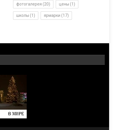
фотогалерея
(20)
цены
(1)
школы
(1)
ярмарки
(17)