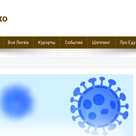
ко
Вся Литва
Курорты
События
Шоппинг
Про Еду