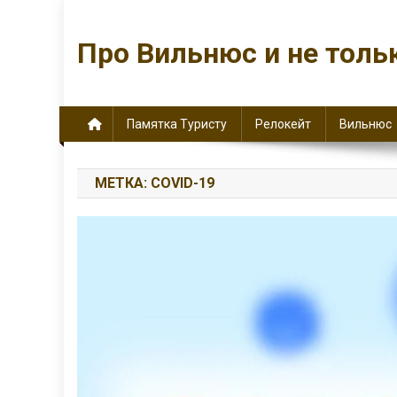
Перейти
к
Про Вильнюс и не толь
содержимому
Памятка Туристу
Релокейт
Вильнюс
МЕТКА:
COVID-19