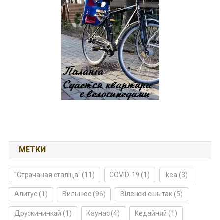
МЕТКИ
"Страчаная сталіца"
(11)
COVID-19
(1)
Ikea
(3)
Алитус
(1)
Вильнюс
(96)
Віленскі сшытак
(5)
Друскининкай
(1)
Каунас
(4)
Кедайняй
(1)