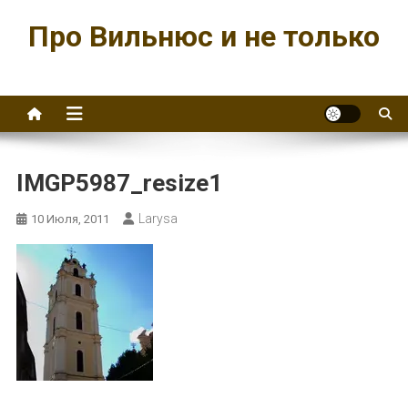
Перейти
Про Вильнюс и не только
к
содержимому
IMGP5987_resize1
Larysa
10 Июля, 2011