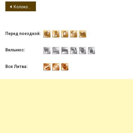
Навигация
Колокольня Святых Иоаннов
по
записям
Перед поездкой:
Вильнюс:
Вся Литва: