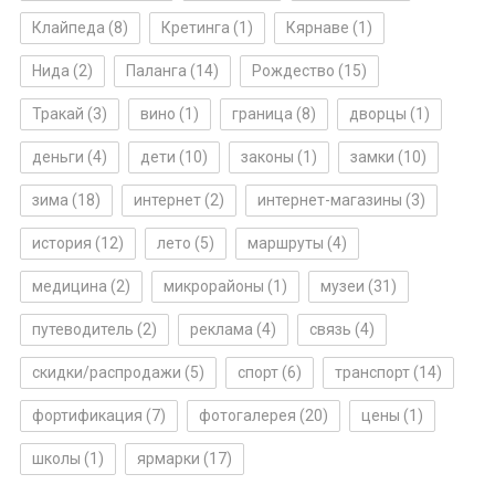
Клайпеда
(8)
Кретинга
(1)
Кярнаве
(1)
Нида
(2)
Паланга
(14)
Рождество
(15)
Тракай
(3)
вино
(1)
граница
(8)
дворцы
(1)
деньги
(4)
дети
(10)
законы
(1)
замки
(10)
зима
(18)
интернет
(2)
интернет-магазины
(3)
история
(12)
лето
(5)
маршруты
(4)
медицина
(2)
микрорайоны
(1)
музеи
(31)
путеводитель
(2)
реклама
(4)
связь
(4)
скидки/распродажи
(5)
спорт
(6)
транспорт
(14)
фортификация
(7)
фотогалерея
(20)
цены
(1)
школы
(1)
ярмарки
(17)