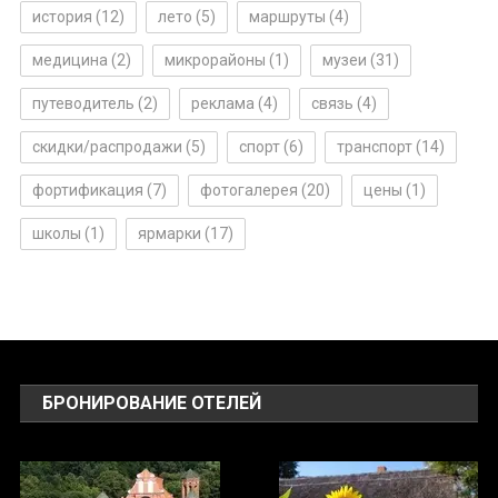
история
(12)
лето
(5)
маршруты
(4)
медицина
(2)
микрорайоны
(1)
музеи
(31)
путеводитель
(2)
реклама
(4)
связь
(4)
скидки/распродажи
(5)
спорт
(6)
транспорт
(14)
фортификация
(7)
фотогалерея
(20)
цены
(1)
школы
(1)
ярмарки
(17)
БРОНИРОВАНИЕ ОТЕЛЕЙ