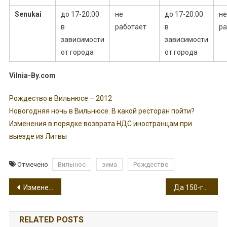
Senukai
до 17-20:00
не
до 17-20:00
не
в
работает
в
ра
зависимости
зависимости
от города
от города
Vilnia-By.com
Рождество в Вильнюсе – 2012
Новогодняя ночь в Вильнюсе. В какой ресторан пойти?
Изменения в порядке возврата НДС иностранцам при
выезде из Литвы
Отмечено
Вильнюс
зима
Рождество
Навигация
Изменения в порядке возврата НДС иностранцам при выезде из Литвы
Да 150-годдзя паўстання Каліноўскага Літоўскі банк выпусціў срэбраную манету
по
RELATED POSTS