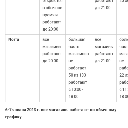
откроются
работают
20:0
в обычное
до 21:00
время и
работают
до 20:00
Norfa
все
большая
все
бол
магазины
часть
магазины
час
работают
магазинов
работают
маг
до 20:00
не
до 21:00
не
работает
раб
58 из 133
22 и
работают
раб
с 10:00-
с 11
18:00
18:0
6-7 января 2013 г. все магазины работают по обычному
графику.