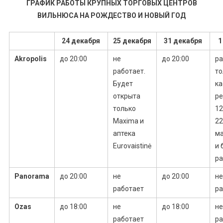
ГРАФИК РАБОТЫ КРУПНЫХ ТОРГОВЫХ ЦЕНТРОВ
ВИЛЬНЮСА НА РОЖДЕСТВО И НОВЫЙ ГОД
24 декабря
25 декабря
31 декабря
1
Akropolis
до 20:00
не
до 20:00
р
работает.
то
Будет
ка
открыта
ре
только
12
Maxima и
22
аптека
м
Eurovaistinė
и 
р
Panorama
до 20:00
не
до 20:00
не
работает
ра
Ozas
до 18:00
не
до 18:00
не
работает
ра