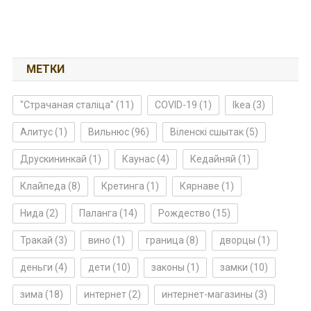
МЕТКИ
"Страчаная сталіца"
(11)
COVID-19
(1)
Ikea
(3)
Алитус
(1)
Вильнюс
(96)
Віленскі сшытак
(5)
Друскининкай
(1)
Каунас
(4)
Кедайняй
(1)
Клайпеда
(8)
Кретинга
(1)
Кярнаве
(1)
Нида
(2)
Паланга
(14)
Рождество
(15)
Тракай
(3)
вино
(1)
граница
(8)
дворцы
(1)
деньги
(4)
дети
(10)
законы
(1)
замки
(10)
зима
(18)
интернет
(2)
интернет-магазины
(3)