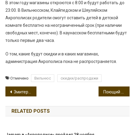
В этом году магазины откроются с 8:00 и будут работать до
23:00. В Вильнюсском, Клайпедском и Шяуляйском
Акрополисах родители смогут оставить детей в детской
комнате бесплатно на неограниченный срок (при наличии
свободных мест, конечно). В каунасском бесплатными будут
только первые два часа.
О том, какие будут скидки и в каких магазинах,
администрация Акрополиса пока не распространяется.
Отмечено
Вильнюс
скидки/распродажи
Навигация
Змитер Войтюшкевич споет для белорусов в Вильнюсе (+бесплатные визы)
Поющий фонтан в Паланге
по
RELATED POSTS
записям
Jamam в «Акрополисе» пройдет 28 ноября