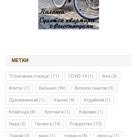
МЕТКИ
"Страчаная сталіца"
(11)
COVID-19
(1)
Ikea
(3)
Алитус
(1)
Вильнюс
(96)
Віленскі сшытак
(5)
Друскининкай
(1)
Каунас
(4)
Кедайняй
(1)
Клайпеда
(8)
Кретинга
(1)
Кярнаве
(1)
Нида
(2)
Паланга
(14)
Рождество
(15)
Тракай
(3)
вино
(1)
граница
(8)
дворцы
(1)