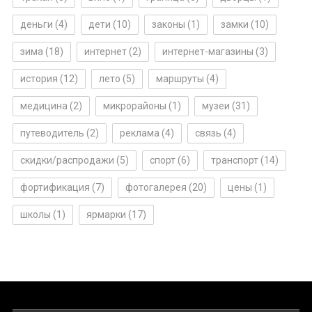
деньги
(4)
дети
(10)
законы
(1)
замки
(10)
зима
(18)
интернет
(2)
интернет-магазины
(3)
история
(12)
лето
(5)
маршруты
(4)
медицина
(2)
микрорайоны
(1)
музеи
(31)
путеводитель
(2)
реклама
(4)
связь
(4)
скидки/распродажи
(5)
спорт
(6)
транспорт
(14)
фортификация
(7)
фотогалерея
(20)
цены
(1)
школы
(1)
ярмарки
(17)