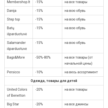
Membershop.lt
-15%
на все товары
Danija
-15%
на всю обувь
Step top
-15%
на всю обувь
Batų
-15%
на всю обувь
išparduotuvė
Salamander
-15%
на всю обувь
išparduotuvė
Bags&More
-50%-80%
на все товары (от
начальной цены)
Persicco
-10%
на весь ассортимент
Одежда, товары для детей
United Colors
-20%
на все товары
of Benetton
Big Star
-20%
на все джинсы