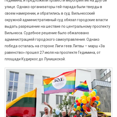
Гедимина, и предложили провести мероприятие на другой
улице. Однако организаторы гей-парада были тверды в
своем намерении, и обратились в суд. Вильнюсский
окружной административный суд обязал городские власти
выдать разрешение на шествие по центральному проспекту
Вильнюса. Судебное решение было обжаловано
администрацией городского самоуправления. Однако
победа осталась на стороне Лиги геев Литвы — марш «За
равенство» прошел 27 июля на проспекте Гедимина, от
площади Кудиркос до Лукишкской.