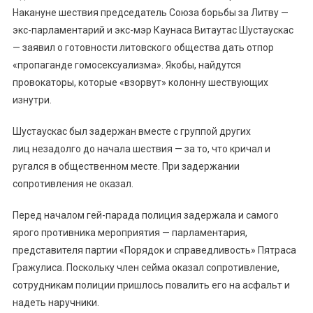
Накануне шествия председатель Союза борьбы за Литву —
экс-парламентарий и экс-мэр Каунаса Витаутас Шустаускас
— заявил о готовности литовского общества дать отпор
«пропаганде гомосексуализма». Якобы, найдутся
провокаторы, которые «взорвут» колонну шествующих
изнутри.
Шустаускас был задержан вместе с группой других
лиц незадолго до начала шествия — за то, что кричал и
ругался в общественном месте. При задержании
сопротивления не оказал.
Перед началом гей-парада полиция задержала и самого
ярого противника мероприятия — парламентария,
представителя партии «Порядок и справедливость» Пятраса
Гражулиса. Поскольку член сейма оказал сопротивление,
сотрудникам полиции пришлось повалить его на асфальт и
надеть наручники.