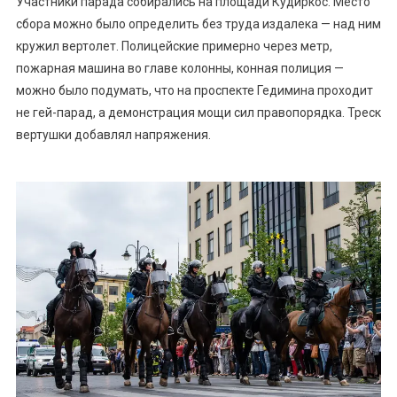
Участники парада собирались на площади Кудиркос. Место
сбора можно было определить без труда издалека — над ним
кружил вертолет. Полицейские примерно через метр,
пожарная машина во главе колонны, конная полиция —
можно было подумать, что на проспекте Гедимина проходит
не гей-парад, а демонстрация мощи сил правопорядка. Треск
вертушки добавлял напряжения.