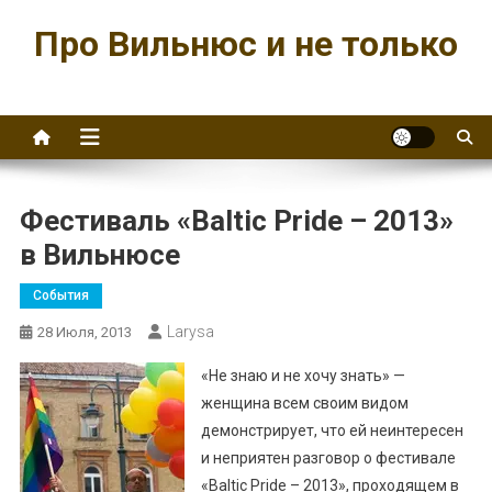
Перейти
Про Вильнюс и не только
к
содержимому
Фестиваль «Baltic Pride – 2013»
в Вильнюсе
События
Larysa
28 Июля, 2013
«Не знаю и не хочу знать» —
женщина всем своим видом
демонстрирует, что ей неинтересен
и неприятен разговор о фестивале
«Baltic Pride – 2013», проходящем в