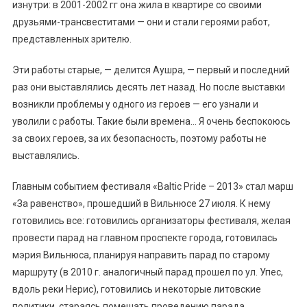
изнутри: в 2001-2002 гг она жила в квартире со своими
друзьями-трансвеститами — они и стали героями работ,
представленных зрителю.
Эти работы старые, — делится Аушра, — первый и последний
раз они выставлялись десять лет назад. Но после выставки
возникли проблемы у одного из героев — его узнали и
уволили с работы. Такие были времена… Я очень беспокоюсь
за своих героев, за их безопасность, поэтому работы не
выставлялись.
Главным событием фестиваля «Baltic Pride – 2013» стал марш
«За равенство», прошедший в Вильнюсе 27 июля. К нему
готовились все: готовились организаторы фестиваля, желая
провести парад на главном проспекте города, готовилась
мэрия Вильнюса, планируя направить парад по старому
маршруту (в 2010 г. аналогичный парад прошел по ул. Упес,
вдоль реки Нерис), готовились и некоторые литовские
политики, стараясь помешать проведению парада.