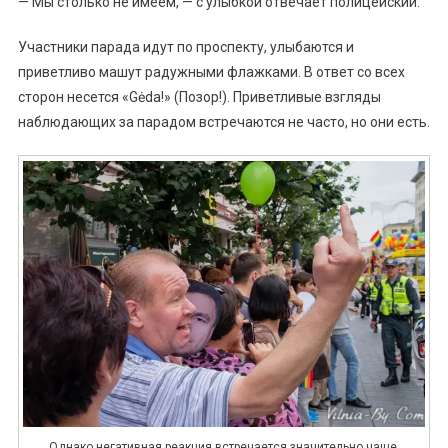
— Мы столько не имеем, — с улыбкой отвечает полицейский.
Участники парада идут по проспекту, улыбаются и
приветливо машут радужными флажками. В ответ со всех
сторон несется «Gėda!» (Позор!). Приветливые взгляды
наблюдающих за парадом встречаются не часто, но они есть.
Однако негативная реакция встречается значительно чаще.