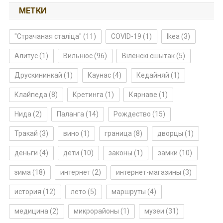
МЕТКИ
"Страчаная сталіца"
(11)
COVID-19
(1)
Ikea
(3)
Алитус
(1)
Вильнюс
(96)
Віленскі сшытак
(5)
Друскининкай
(1)
Каунас
(4)
Кедайняй
(1)
Клайпеда
(8)
Кретинга
(1)
Кярнаве
(1)
Нида
(2)
Паланга
(14)
Рождество
(15)
Тракай
(3)
вино
(1)
граница
(8)
дворцы
(1)
деньги
(4)
дети
(10)
законы
(1)
замки
(10)
зима
(18)
интернет
(2)
интернет-магазины
(3)
история
(12)
лето
(5)
маршруты
(4)
медицина
(2)
микрорайоны
(1)
музеи
(31)