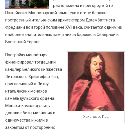
расположена в пригороде. Это
Пажайслис. Монастырский комплекс в стиле барокко,
построенный итальянским архитектором Джамбаттиста
Фредиани во второй половине XVII века, считается одним из
наиболее значительных памятников барокко в Северной и
Восточной Европе.
Постройку монастыря
финансировал тогдашний
канцлер Великого княжества
Литовского Христофор Пац,
пригласивший в Литву
итальянских монахов
камальдульского ордена.
Монахи-камальдульцы
давали обеты молчания и
Христофор Пац
одиночества и жили в
закрытом от посторонних