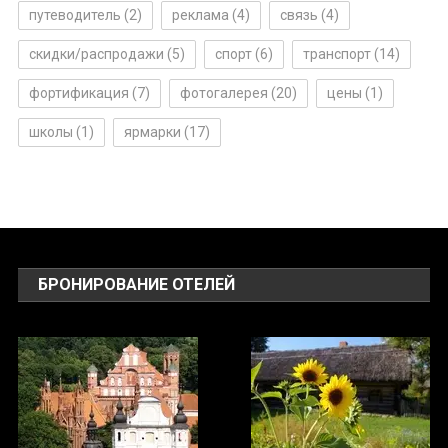
путеводитель
(2)
реклама
(4)
связь
(4)
скидки/распродажи
(5)
спорт
(6)
транспорт
(14)
фортификация
(7)
фотогалерея
(20)
цены
(1)
школы
(1)
ярмарки
(17)
БРОНИРОВАНИЕ ОТЕЛЕЙ