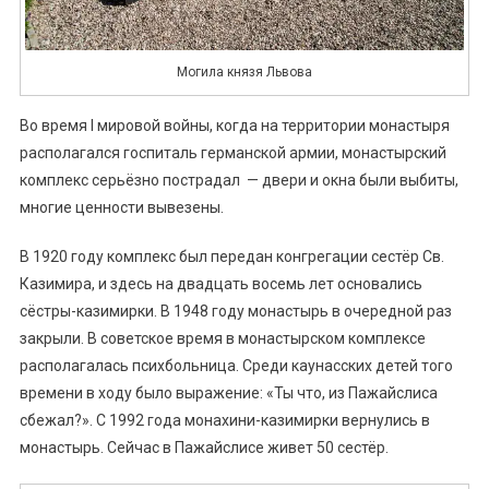
Могила князя Львова
Во время I мировой войны, когда на территории монастыря
располагался госпиталь германской армии, монастырский
комплекс серьёзно пострадал — двери и окна были выбиты,
многие ценности вывезены.
В 1920 году комплекс был передан конгрегации сестёр Св.
Казимира, и здесь на двадцать восемь лет основались
сёстры-казимирки. В 1948 году монастырь в очередной раз
закрыли. В советское время в монастырском комплексе
располагалась психбольница. Среди каунасских детей того
времени в ходу было выражение: «Ты что, из Пажайслиса
сбежал?». С 1992 года монахини-казимирки вернулись в
монастырь. Сейчас в Пажайслисе живет 50 сестёр.