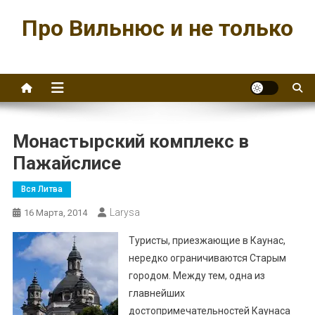
Перейти
Про Вильнюс и не только
к
содержимому
Монастырский комплекс в
Пажайслисе
Вся Литва
Larysa
16 Марта, 2014
Туристы, приезжающие в Каунас,
нередко ограничиваются Старым
городом. Между тем, одна из
главнейших
достопримечательностей Каунаса