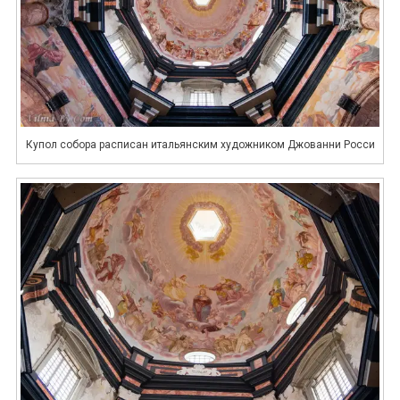
Купол собора расписан итальянским художником Джованни Росси