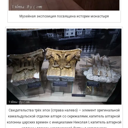
Музейная экспозиция посвящена истории монастыря
Свидетельства трёх эпох (справа налево) — элемент оригинальной
камальдульской отделки алтаря со скрижалями; капитель алтарной
колонны царских времен с инициалами Николая I; капитель алтарной