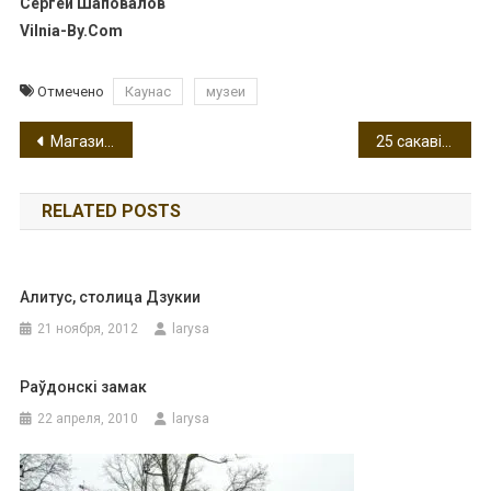
Сергей Шаповалов
Vilnia-By.Com
Отмечено
Каунас
музеи
Навигация
Магазины Вильнюса: товары для новорожденных
25 сакавіка ў Вільні пройдзе традыцыйнае святкаванне Дня Волі. Праграма свята
по
RELATED POSTS
записям
Алитус, столица Дзукии
21 ноября, 2012
larysa
Раўдонскі замак
22 апреля, 2010
larysa