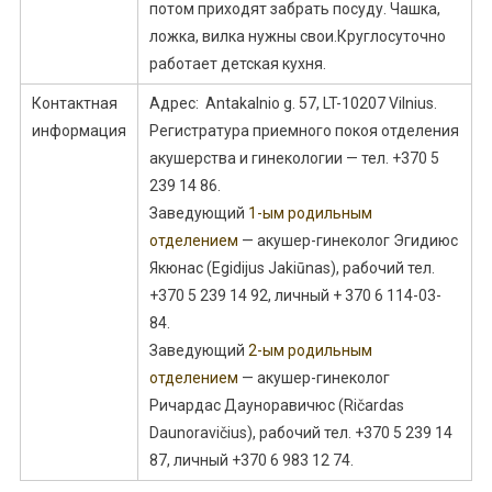
потом приходят забрать посуду. Чашка,
ложка, вилка нужны свои.Круглосуточно
работает детская кухня.
Контактная
Адрес: Antakalnio g. 57, LT-10207 Vilnius.
информация
Регистратура приемного покоя отделения
акушерства и гинекологии — тел. +370 5
239 14 86.
Заведующий
1-ым родильным
отделением
— акушер-гинеколог Эгидиюс
Якюнас (Egidijus Jakiūnas), рабочий тел.
+370 5 239 14 92, личный + 370 6 114-03-
84.
Заведующий
2-ым родильным
отделением
— акушер-гинеколог
Ричардас Дауноравичюс (Ričardas
Daunoravičius), рабочий тел. +370 5 239 14
87, личный +370 6 983 12 74.