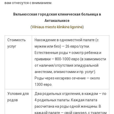
вам отнесутся с вниманием.
Вильнюсская городская клиническая больница в
Антакальнисе
(
Vilniaus miesto klinikinė ligoninė
)
Стоимость
Нахождение в одноместной палате (с
услуг
мужем или без) — 26 евро/сутки.
Естественные роды + осмотр ребенка и
прививки — 800-1000 евро (в зависимости
от наличия/отсутствия эпидуральной
анестезии, эпизиотомии и пр. услуг).
Роды через кесарево сечение — около
1300 евро.
Условия для
Два родильных отделения, в каждом — по
родов
4 родильных палаты. Каждая палата
рассчитана на роды одной женщины. В
каждой палате — свой санузел, с туалетом