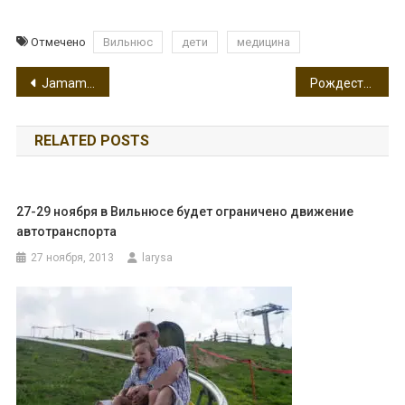
Отмечено
Вильнюс
дети
медицина
Навигация
Jamam в «Акрополисе» пройдет 28 ноября
Рождество и Новый год-2016 в Вильнюсе. Программа мероприятий
по
RELATED POSTS
записям
27-29 ноября в Вильнюсе будет ограничено движение
автотранспорта
27 ноября, 2013
larysa