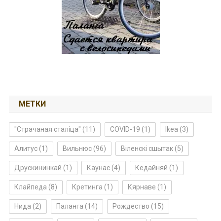
МЕТКИ
"Страчаная сталіца"
(11)
COVID-19
(1)
Ikea
(3)
Алитус
(1)
Вильнюс
(96)
Віленскі сшытак
(5)
Друскининкай
(1)
Каунас
(4)
Кедайняй
(1)
Клайпеда
(8)
Кретинга
(1)
Кярнаве
(1)
Нида
(2)
Паланга
(14)
Рождество
(15)