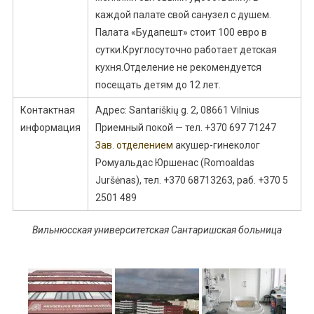
каждой палате свой санузел с душем.
Палата «Будапешт» стоит 100 евро в
сутки.Круглосуточно работает детская
кухня.Отделение не рекомендуется
посещать детям до 12 лет.
Контактная
Адрес: Santariškių g. 2, 08661 Vilnius
информация
Приемный покой — тел. +370 697 71247
Зав. отделением
акушер-гинеколог
Ромуальдас Юршенас (Romoaldas
Juršėnas), тел. +370 68713263, раб. +370 5
2501 489
Вильнюсская университетская Сантаришская больница