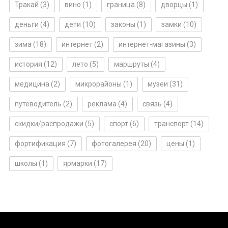
Тракай
(3)
вино
(1)
граница
(8)
дворцы
(1)
деньги
(4)
дети
(10)
законы
(1)
замки
(10)
зима
(18)
интернет
(2)
интернет-магазины
(3)
история
(12)
лето
(5)
маршруты
(4)
медицина
(2)
микрорайоны
(1)
музеи
(31)
путеводитель
(2)
реклама
(4)
связь
(4)
скидки/распродажи
(5)
спорт
(6)
транспорт
(14)
фортификация
(7)
фотогалерея
(20)
цены
(1)
школы
(1)
ярмарки
(17)