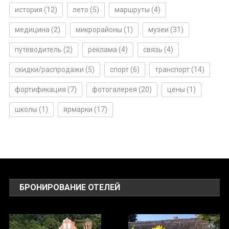
история
(12)
лето
(5)
маршруты
(4)
медицина
(2)
микрорайоны
(1)
музеи
(31)
путеводитель
(2)
реклама
(4)
связь
(4)
скидки/распродажи
(5)
спорт
(6)
транспорт
(14)
фортификация
(7)
фотогалерея
(20)
цены
(1)
школы
(1)
ярмарки
(17)
БРОНИРОВАНИЕ ОТЕЛЕЙ