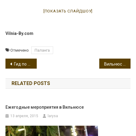
[ПОКАЗАТЬ СЛАЙДШОУ]
Vilnia-By.com
Отмечено
Паланга
Навигация
Гид по рождественским ярмаркам Вильнюса
Вильнюс празднует 100-летие государственности Литвы. Программа мероприятий
по
RELATED POSTS
записям
Ежегодные мероприятия в Вильнюсе
13 апреля, 2015
larysa