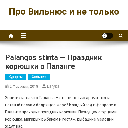
Перейти
Про Вильнюс и не только
к
содержимому
Palangos stinta — Праздник
корюшки в Паланге
Курорты
События
Larysa
2 Февраля, 2018
Знаете ли вы, что Паланга — это не только аромат хвои,
нежный песок и бодрящее море? Каждый год в феврале в
Паланге проходит праздник корюшки. Пахнущая огурцами
корюшка, магарыч рыбакам и гостям, рыбацкие мелодии
ждут вас.