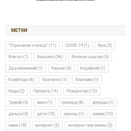
МЕТКИ
"Страчаная сталіца"
(11)
COVID-19
(1)
Ikea
(3)
Алитус
(1)
Вильнюс
(96)
Віленскі сшытак
(5)
Друскининкай
(1)
Каунас
(4)
Кедайняй
(1)
Клайпеда
(8)
Кретинга
(1)
Кярнаве
(1)
Нида
(2)
Паланга
(14)
Рождество
(15)
Тракай
(3)
вино
(1)
граница
(8)
дворцы
(1)
деньги
(4)
дети
(10)
законы
(1)
замки
(10)
зима
(18)
интернет
(2)
интернет-магазины
(3)