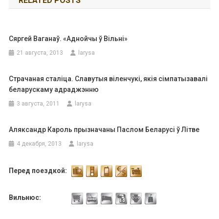
RELATED POSTS
записям
Сяргей Ваганаў. «Аднойчы ў Вільні»
21 августа, 2013
larysa
Страчаная сталіца. Славутыя віленчукі, якія сімпатызавалі
беларускаму адраджэнню
3 августа, 2011
larysa
Аляксандр Кароль прызначаны Паслом Беларусі ў Літве
4 декабря, 2013
larysa
Перед поездкой:
Вильнюс: