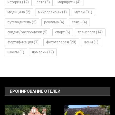
история
(12)
лето
(5)
маршруты
(4)
медицина
(2)
микрорайоны
(1)
музеи
(31)
путеводитель
(2)
реклама
(4)
связь
(4)
скидки/распродажи
(5)
спорт
(6)
транспорт
(14)
фортификация
(7)
фотогалерея
(20)
цены
(1)
школы
(1)
ярмарки
(17)
БРОНИРОВАНИЕ ОТЕЛЕЙ