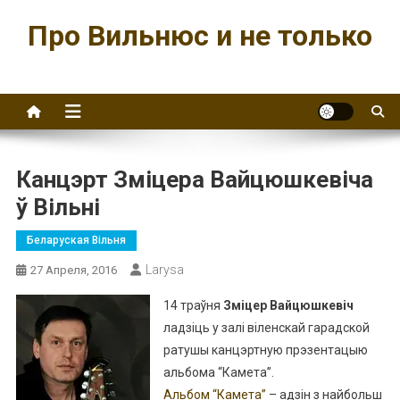
Перейти
Про Вильнюс и не только
к
содержимому
Канцэрт Зміцера Вайцюшкевіча
ў Вільні
Беларуская Вільня
Larysa
27 Апреля, 2016
14 траўня
Зміцер Вайцюшкевіч
ладзіць у залі віленскай гарадской
ратушы канцэртную прэзентацыю
альбома “Камета”.
Альбом “Камета”
– адзін з найбольш