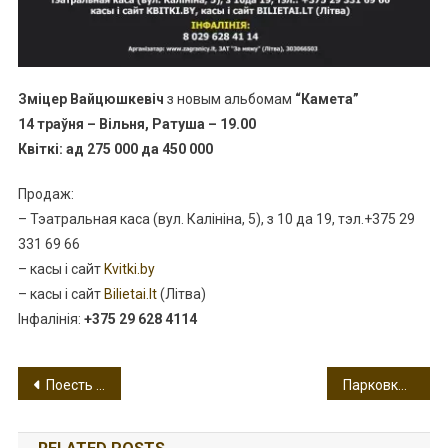
Зміцер Вайцюшкевіч
з новым альбомам
“Камета”
14 траўня – Вільня, Ратуша – 19.00
Квіткі: ад 275 000 да 450 000
Продаж:
– Тэатральная каса (вул. Калініна, 5), з 10 да 19, тэл.+375 29
331 69 66
– касы і сайт
Kvitki.by
– касы і сайт
Bilietai.lt
(Літва)
Інфалінія:
+375 29 628 4114
Навигация
Поесть в Вильнюсе: Boom burgers
Парковка в Каунасе
по