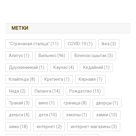
МЕТКИ
"Страчаная сталіца"
(11)
COVID-19
(1)
Ikea
(3)
Алитус
(1)
Вильнюс
(96)
Віленскі сшытак
(5)
Друскининкай
(1)
Каунас
(4)
Кедайняй
(1)
Клайпеда
(8)
Кретинга
(1)
Кярнаве
(1)
Нида
(2)
Паланга
(14)
Рождество
(15)
Тракай
(3)
вино
(1)
граница
(8)
дворцы
(1)
деньги
(4)
дети
(10)
законы
(1)
замки
(10)
зима
(18)
интернет
(2)
интернет-магазины
(3)