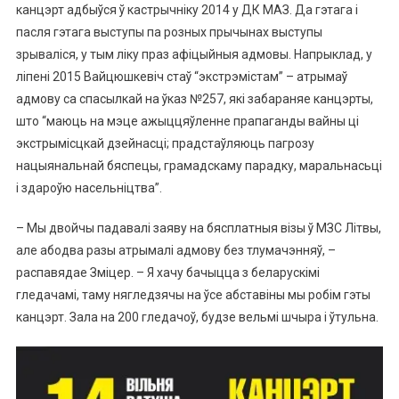
канцэрт адбыўся ў кастрычніку 2014 у ДК МАЗ. Да гэтага і
пасля гэтага выступы па розных прычынах выступы
зрываліся, у тым ліку праз афіцыйныя адмовы. Напрыклад, у
ліпені 2015 Вайцюшкевіч стаў “экстрэмістам” – атрымаў
адмову са спасылкай на ўказ №257, які забараняе канцэрты,
што “маюць на мэце ажыццяўленне прапаганды вайны ці
экстрымісцкай дзейнасці; прадстаўляюць пагрозу
нацыянальнай бяспецы, грамадскаму парадку, маральнасьці
і здароўю насельніцтва”.
– Мы двойчы падавалі заяву на бясплатныя візы ў МЗС Літвы,
але абодва разы атрымалі адмову без тлумачэнняў, –
распавядае Зміцер. – Я хачу бачыцца з беларускімі
гледачамі, таму нягледзячы на ўсе абставіны мы робім гэты
канцэрт. Зала на 200 гледачоў, будзе вельмі шчыра і ўтульна.