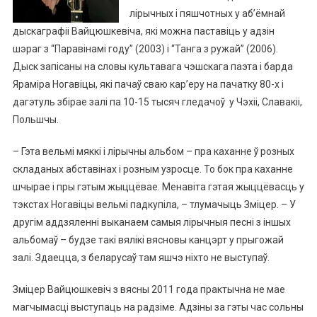
лірычных і пяшчотных у аб’ёмнай
дыскаграфіі Вайцюшкевіча, які можна паставіць у адзін
шэраг з “Паравінамі году” (2003) і “Танга з ружай” (2006).
Дыск запісаны на словы культавага чэшскага паэта і барда
Яраміра Ногавіцы, які пачаў сваю кар’еру на пачатку 80-х і
дагэтуль збірае залі па 10-15 тысяч гледачоў у Чэхіі, Славакіі,
Польшчы.
– Гэта вельмі мяккі і лірычны альбом – пра каханне ў розных
складаных абставінах і розным узросце. То бок пра каханне
шчырае і пры гэтым жыццёвае. Менавіта гэтая жыццёвасць у
тэкстах Ногавіцы вельмі падкупіла, – тлумачыць Зміцер. – У
другім аддзяленні выканаем самыя лірычныя песні з іншых
альбомаў – будзе такі вялікі вясновы канцэрт у прыгожай
залі. Здаецца, з беларусаў там яшчэ ніхто не выступаў.
Зміцер Вайцюшкевіч з вясны 2011 года практычна не мае
магчымасці выступаць на радзіме. Адзіны за гэты час сольны