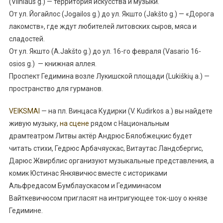
(
Vilniaus g.
) — территория искусства и музыки.
От ул. Йогайлос (
Jogailos g.
) до ул. Якшто (
Jakšto g.
) — «Дорога
лакомств», где ждут любителей литовских сыров, мяса и
сладостей.
От ул. Якшто (
A.Jakšto g.
) до ул. 16-го февраля (
Vasario 16-
osios g.
) — книжная аллея.
Проспект Гедимина возле Лукишской площади (
Lukiškių a.
) —
пространство для гурманов.
VEIKSMAI
— на пл. Винцаса Кудирки (V. Kudirkos a.) вы найдете
живую музыку,
на сцене
рядом с Национальным
драмтеатром Литвы актёр Андрюс Бялобжецкис будет
читать стихи, Гедрюс Арбачяускас, Витаутас Ландсбергис,
Дарюс Жвирблис организуют музыкальные представления, а
комик Юстинас Янкявичюс вместе с историками
Альфредасом Бумблаускасом и Гедиминасом
Вайткевичюсом пригласят на интригующее ток-шоу о князе
Гедимине.