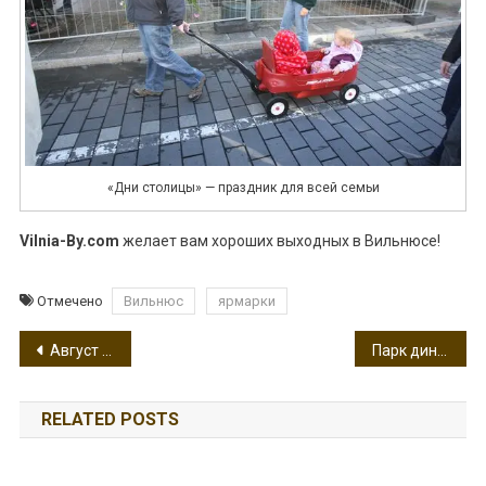
«Дни столицы» — праздник для всей семьи
Vilnia-By.com
желает вам хороших выходных в Вильнюсе!
Отмечено
Вильнюс
ярмарки
Навигация
Август в Вильнюсе: спортивные, музыкальные, культурные мероприятия для всей семьи
Парк динозавров на крыше ТЦ «Озас» в Вильнюсе
по
RELATED POSTS
записям