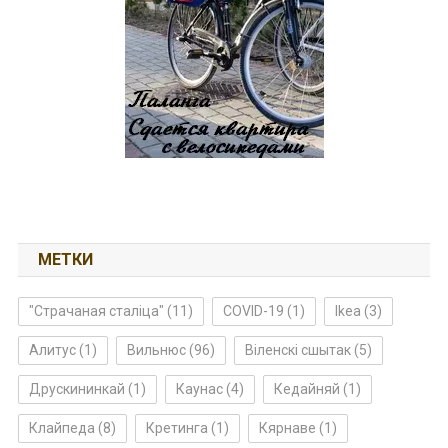
МЕТКИ
"Страчаная сталіца"
(11)
COVID-19
(1)
Ikea
(3)
Алитус
(1)
Вильнюс
(96)
Віленскі сшытак
(5)
Друскининкай
(1)
Каунас
(4)
Кедайняй
(1)
Клайпеда
(8)
Кретинга
(1)
Кярнаве
(1)