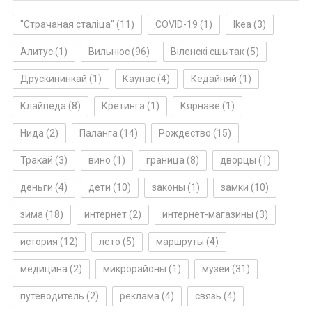
"Страчаная сталіца"
(11)
COVID-19
(1)
Ikea
(3)
Алитус
(1)
Вильнюс
(96)
Віленскі сшытак
(5)
Друскининкай
(1)
Каунас
(4)
Кедайняй
(1)
Клайпеда
(8)
Кретинга
(1)
Кярнаве
(1)
Нида
(2)
Паланга
(14)
Рождество
(15)
Тракай
(3)
вино
(1)
граница
(8)
дворцы
(1)
деньги
(4)
дети
(10)
законы
(1)
замки
(10)
зима
(18)
интернет
(2)
интернет-магазины
(3)
история
(12)
лето
(5)
маршруты
(4)
медицина
(2)
микрорайоны
(1)
музеи
(31)
путеводитель
(2)
реклама
(4)
связь
(4)