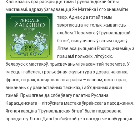
Калі казаць пра раскрыццё тэмы Грунвальдскай бітвы
мастакамі, адразу ўзгадваецца Ян Матэйка і яго знакаміты
твор.
Аднак да гэтай тэмы
звяртаюцца не толькі жывапісцы:
альбом “Перамога ў Грунвальдскай
бітве”, выпушчаны ў гэтым годзе ў
Літве асацыяцыяй Eholita, знаёміць з
працамі польскіх, літоўскіх,
беларускіх мастакоў, прысвечанымі знакамітай перемозе. У
ім ёсць і габелен, і рэльефная скульптура з дрэва, чаканка,
фрэскі, вітраж, каляровая літаграфія – словам, шмат прац,
выкананых у разнастайных тэхніках, і аб’яднаных адной
тэмай. Прыцягвае да сябе ўвагу палатно Руслана
Карасценскага – літоўскага мастака ўкраінскага паходжання.
Ягоная карціна “Грунвальдская бітва” была падаравана
прэзідэнту Літвы Далі Грыбаўскайце з нагоды яе інаўгурацыі.