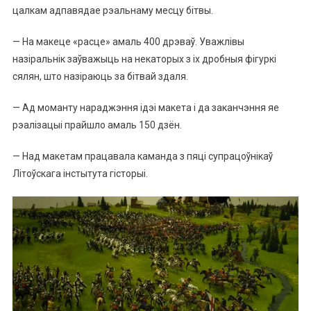
цалкам адпавядае рэальнаму месцу бітвы.
— На макеце «расце» амаль 400 дрэваў. Уважлівы
назіральнік заўважыць на некаторых з іх дробныя фігуркі
сялян, што назіраюць за бітвай здаля.
— Ад моманту нараджэння ідэі макета і да заканчэння яе
рэалізацыі прайшло амаль 150 дзён.
— Над макетам працавала каманда з пяці супрацоўнікаў
Літоўскага інстытута гісторыі.