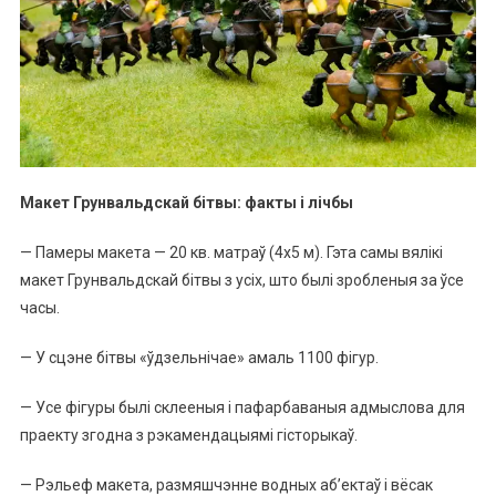
Макет Грунвальдскай бітвы: факты і лічбы
— Памеры макета — 20 кв. матраў (4х5 м). Гэта самы вялікі
макет Грунвальдскай бітвы з усіх, што былі зробленыя за ўсе
часы.
— У сцэне бітвы «ўдзельнічае» амаль 1100 фігур.
— Усе фігуры былі склееныя і пафарбаваныя адмыслова для
праекту згодна з рэкамендацыямі гісторыкаў.
— Рэльеф макета, размяшчэнне водных аб’ектаў і вёсак