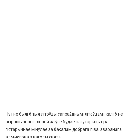
Ну і не былі б тыя літоўцы сапраўднымі літоўцамі, калі б не
вырашылі, што лепей за ўсё будзе пагутарыць пра
гістарычнае мінулае за бакалам добрага піва, зваранага
адмыслова з нагоды свята.