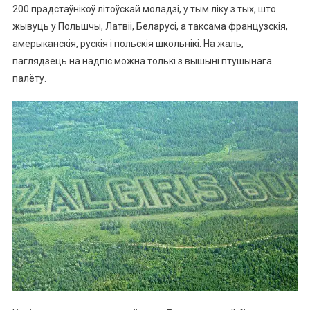
200 прадстаўнікоў літоўскай моладзі, у тым ліку з тых, што
жывуць у Польшчы, Латвіі, Беларусі, а таксама французскія,
амерыканскія, рускія і польскія школьнікі. На жаль,
паглядзець на надпіс можна толькі з вышыні птушынага
палёту.