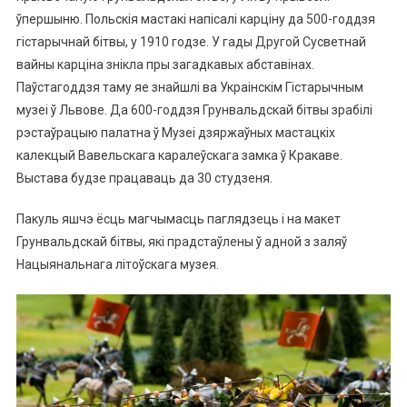
ўпершыню. Польскія мастакі напісалі карціну да 500-годдзя
гістарычнай бітвы, у 1910 годзе. У гады Другой Сусветнай
вайны карціна знікла пры загадкавых абставінах.
Паўстагоддзя таму яе знайшлі ва Украінскім Гістарычным
музеі ў Львове. Да 600-годдзя Грунвальдскай бітвы зрабілі
рэстаўрацыю палатна ў Музеі дзяржаўных мастацкіх
калекцый Вавельскага каралеўскага замка ў Кракаве.
Выстава будзе працаваць да 30 студзеня.
Пакуль яшчэ ёсць магчымасць паглядзець і на макет
Грунвальдскай бітвы, які прадстаўлены ў адной з заляў
Нацыянальнага літоўскага музея.