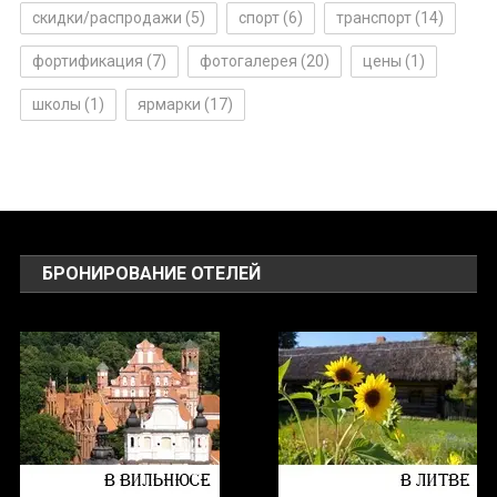
скидки/распродажи
(5)
спорт
(6)
транспорт
(14)
фортификация
(7)
фотогалерея
(20)
цены
(1)
школы
(1)
ярмарки
(17)
БРОНИРОВАНИЕ ОТЕЛЕЙ