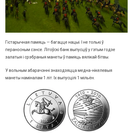
Гістарычная памяць — багацце нацыі. І не толькі ў
пераносным сэнсе. Літоўскі банк выпусціў у гэтым годзе
залатыя і срэбраныя манеты ў памяць вялікай бітвы.
У вольным абарачэнні знаходзяцца медна-нікелевыя
манеты наміналам 1 літ. Іх выпусцілі 1 мільён.