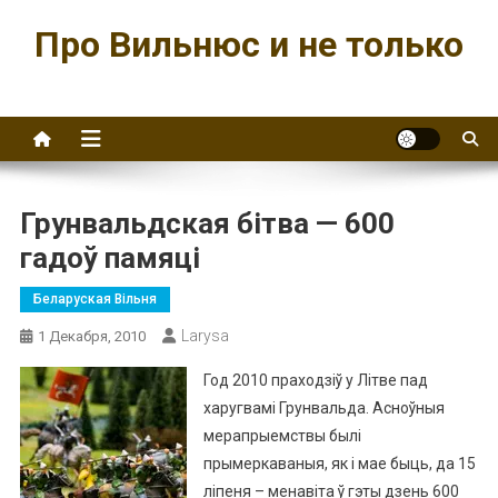
Перейти
Про Вильнюс и не только
к
содержимому
Грунвальдская бітва — 600
гадоў памяці
Беларуская Вільня
Larysa
1 Декабря, 2010
Год 2010 праходзіў у Літве пад
харугвамі Грунвальда. Асноўныя
мерапрыемствы былі
прымеркаваныя, як і мае быць, да 15
ліпеня – менавіта ў гэты дзень 600