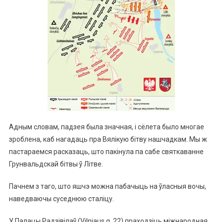
Адным словам, падзея была значная, і сёлета было многае
зроблена, каб нагадаць пра Вялікую бітву нашчадкам. Мы ж
пастараемся расказаць, што пакінула па сабе святкаванне
Грунвальдскай бітвы ў Літве.
Пачнем з таго, што яшчэ можна пабачыць на ўласныя вочы,
наведваючы суседнюю сталіцу.
У Палацы Радзівілаў (Vilniaus g. 22) праходзіць міжнародная