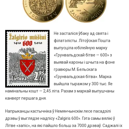
Не засталіся ўбаку ад свята і
філатэлісты. Літоўская Пошта
выпусціла юбілейную марку
«Грунвальдскай бітве — 600» з
выявай кароны і шчыта на фоне
гравюры М. Бельскага
«Грунвальдская бітва». Марка
выйшла тыражом у 300 тыс. Яе
намінальны кошт — 2,45 літа. Разам з маркай выпушчаны
канверт першага дня.
Напрыканцы кастычніка ў Немянчынскім лесе пасадзілі
дрэвы ў выглядзе надпісу «Žalgiris 600». Гэта самы вялікі ў
Літве «запіс», на які пайшло больш за 7000 дрэваў. Саджалі іх