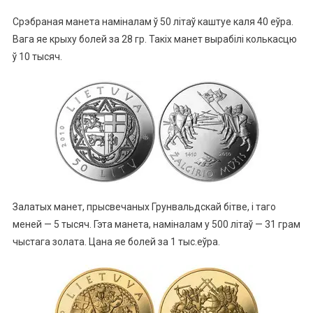
Срэбраная манета наміналам ў 50 літаў каштуе каля 40 еўра.
Вага яе крыху болей за 28 гр. Такіх манет вырабілі колькасцю
ў 10 тысяч.
Залатых манет, прысвечаных Грунвальдскай бітве, і таго
меней — 5 тысяч. Гэта манета, наміналам у 500 літаў — 31 грам
чыстага золата. Цана яе болей за 1 тыс.еўра.