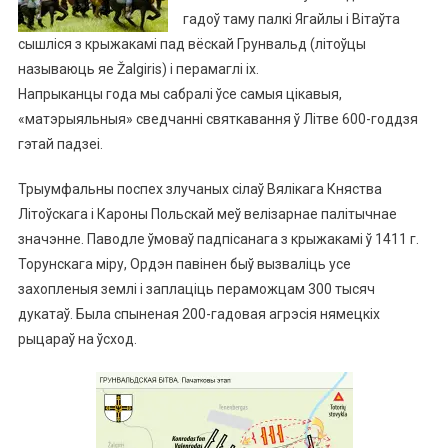
гадоў таму палкі Ягайлы і Вітаўта
сышліся з крыжакамі пад вёскай Грунвальд (літоўцы
называюць яе Žalgiris) і перамаглі іх.
Напрыканцы года мы сабралі ўсе самыя цікавыя,
«матэрыяльныя» сведчанні святкавання ў Літве 600-годдзя
гэтай падзеі.
Трыумфальны поспех злучаных сілаў Вялікага Княства
Літоўскага і Кароны Польскай меў велізарнае палітычнае
значэнне. Паводле ўмоваў падпісанага з крыжакамі ў 1411 г.
Торунскага міру, Ордэн павінен быў вызваліць усе
захопленыя землі і заплаціць пераможцам 300 тысяч
дукатаў. Была спыненая 200-гадовая агрэсія нямецкіх
рыцараў на ўсход.