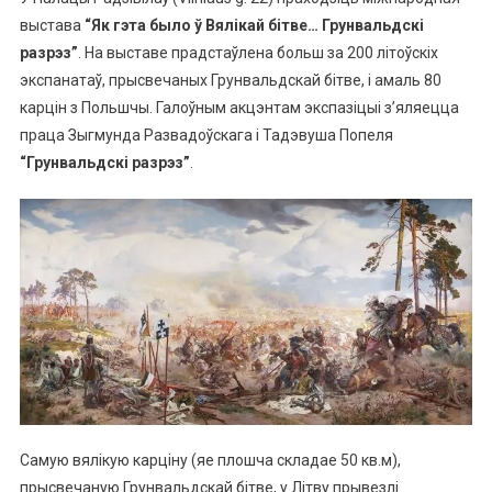
выстава
“Як гэта было ў Вялікай бітве… Грунвальдскі
разрэз”
. На выставе прадстаўлена больш за 200 літоўскіх
экспанатаў, прысвечаных Грунвальдскай бітве, і амаль 80
карцін з Польшчы. Галоўным акцэнтам экспазіцыі з’яляецца
праца Зыгмунда Развадоўскага і Тадэвуша Попеля
“Грунвальдскі разрэз”
.
Самую вялікую карціну (яе плошча складае 50 кв.м),
прысвечаную Грунвальдскай бітве, у Літву прывезлі