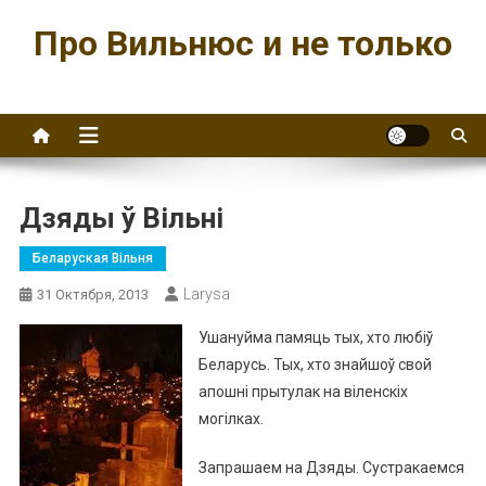
Перейти
Про Вильнюс и не только
к
содержимому
Дзяды ў Вільні
Беларуская Вільня
Larysa
31 Октября, 2013
Ушануйма памяць тых, хто любіў
Беларусь. Тых, хто знайшоў свой
апошні прытулак на віленскіх
могілках.
Запрашаем на Дзяды. Сустракаемся