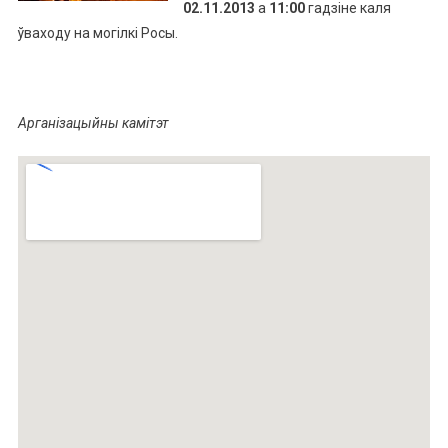
02.11.2013
а
11:00
гадзіне каля
ўваходу на могілкі Росы.
Арганізацыйны камітэт