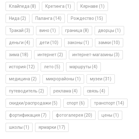
Клайпеда
(8)
Кретинга
(1)
Кярнаве
(1)
Нида
(2)
Паланга
(14)
Рождество
(15)
Тракай
(3)
вино
(1)
граница
(8)
дворцы
(1)
деньги
(4)
дети
(10)
законы
(1)
замки
(10)
зима
(18)
интернет
(2)
интернет-магазины
(3)
история
(12)
лето
(5)
маршруты
(4)
медицина
(2)
микрорайоны
(1)
музеи
(31)
путеводитель
(2)
реклама
(4)
связь
(4)
скидки/распродажи
(5)
спорт
(6)
транспорт
(14)
фортификация
(7)
фотогалерея
(20)
цены
(1)
школы
(1)
ярмарки
(17)