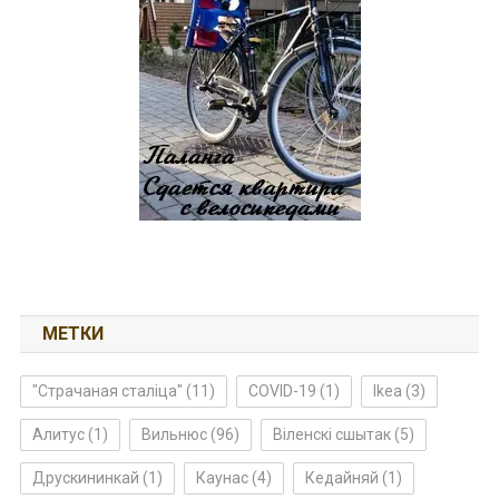
МЕТКИ
"Страчаная сталіца"
(11)
COVID-19
(1)
Ikea
(3)
Алитус
(1)
Вильнюс
(96)
Віленскі сшытак
(5)
Друскининкай
(1)
Каунас
(4)
Кедайняй
(1)