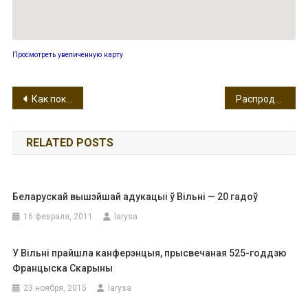
Просмотреть увеличенную карту
Навигация
Как покупать в литовских интернет-магазинах
Распродажи в Вильнюсе продолжаются: «Черная пятница» в ТЦ Европа и «Jamam» в Акрополисе
по
RELATED POSTS
записям
Беларускай вышэйшай адукацыі ў Вільні — 20 гадоў
16 февраля, 2011
larysa
У Вільні прайшла канферэнцыя, прысвечаная 525-годдзю
Францыска Скарыны
23 ноября, 2015
larysa