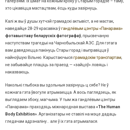
галерэямі. Іх шмат на кожным кроку ў Старым горадзе – таму,
хто цікавіцца мастацтвам, ёсць куды зазірнуць.
Калі ж вы ў душы хутчэй грамадскі актывіст, а не мастак,
наведайце 28-29 красавіка ў
гандлёвым цэнтры «Панарама»
фотавыставу беларускіх фатографаў
, прысвечаную
наступствам трагедыі на Чарнобыльскай АЭС. Для гэтага
вам давядзецца пакінуць Стары горад і выправіцца ў
найноўшую Вільню. Карыстаючыся
грамадскім транспартам
,
не забывайце плаціць за праезд — «зайцоў» ловяць і
наказваюць.
Наколькі глыбока вы здольныя зазірнуць ц сябе? Не ў
кожнага гэта ўвогуле атрымаецца. А вось паглядзець, як
выглядаем збоку, магчыма. У тым жа гандлёвым цэнтры
«Панарама» праходзіць міжнародная выстава
«The Human
Body Exhibition»
. Арганізатары не ставілі на мэце дадаць
гледачам адрэналіну… але ў іх гэта атрымалася.