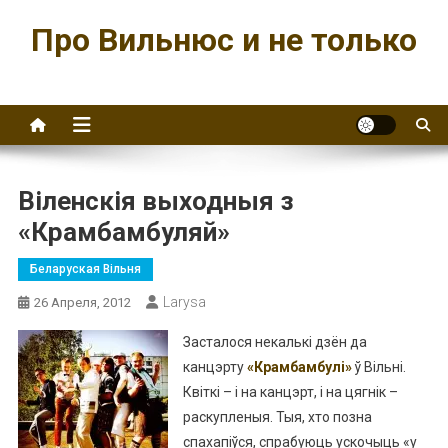
Перейти
Про Вильнюс и не только
к
содержимому
Віленскія выходныя з
«Крамбамбуляй»
Беларуская Вільня
Larysa
26 Апреля, 2012
Засталося некалькі дзён да
канцэрту
«Крамбамбулі»
ў Вільні.
Квіткі – і на канцэрт, і на цягнік –
раскупленыя. Тыя, хто позна
спахапіўся, спрабуюць ускочыць «у