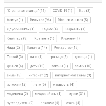
"Страчаная сталіца"
(11)
COVID-19
(1)
Ikea
(3)
Алитус
(1)
Вильнюс
(96)
Віленскі сшытак
(5)
Друскининкай
(1)
Каунас
(4)
Кедайняй
(1)
Клайпеда
(8)
Кретинга
(1)
Кярнаве
(1)
Нида
(2)
Паланга
(14)
Рождество
(15)
Тракай
(3)
вино
(1)
граница
(8)
дворцы
(1)
деньги
(4)
дети
(10)
законы
(1)
замки
(10)
зима
(18)
интернет
(2)
интернет-магазины
(3)
история
(12)
лето
(5)
маршруты
(4)
медицина
(2)
микрорайоны
(1)
музеи
(31)
путеводитель
(2)
реклама
(4)
связь
(4)