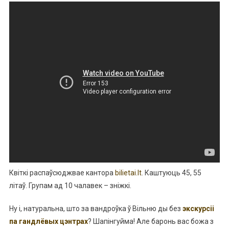
Квіткі распаўсюджвае кантора
bilietai.lt
. Каштуюць 45, 55
літаў. Групам ад 10 чалавек – зніжкі.
Ну і, натуральна, што за вандроўка ў Вільню ды без
экскурсіі
па гандлёвых цэнтрах
? Шапінгуйма! Але баронь вас божа з