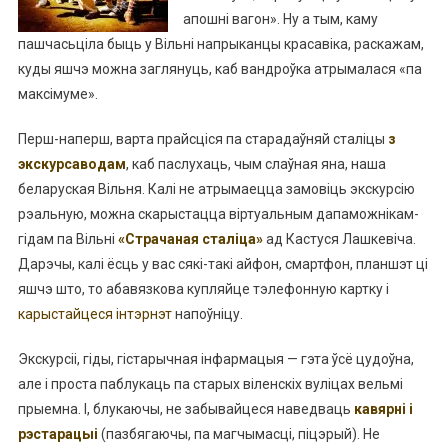
апошні вагон». Ну а тым, каму
пашчасьціла быць у Вільні напрыканцы красавіка, раскажам,
куды яшчэ можна заглянуць, каб вандроўка атрымалася «па
максімуме».
Перш-наперш, варта прайсціся па старадаўняй сталіцы
з
экскурсаводам
, каб паслухаць, чым слаўная яна, наша
беларуская Вільня. Калі не атрымаецца замовіць экскурсію
рэальную, можна скарыстацца віртуальным дапаможнікам-
гідам па Вільні
«Страчаная сталіца»
ад Кастуся Лашкевіча.
Дарэчы, калі ёсць у вас сякі-такі айфон, смартфон, планшэт ці
яшчэ што, то абавязкова купляйце тэлефонную картку і
карыстайцеся інтэрнэт
напоўніцу.
Экскурсіі, гіды, гістарычная інфармацыя — гэта ўсё цудоўна,
але і проста паблукаць па старых віленскіх вуліцах вельмі
прыемна. І, блукаючы, не забывайцеся наведваць
кавярні і
рэстарацыі
(пазбягаючы, па магчымасці, піцэрый). Не