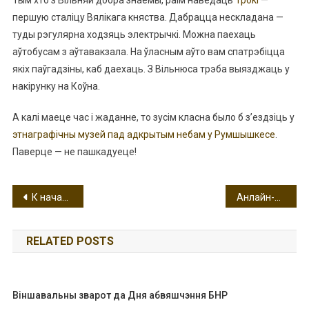
Тым хто з Вільняй добра знаёмы, раім наведаць
Трокі
—
першую сталіцу Вялікага княства. Дабрацца нескладана —
туды рэгулярна ходзяць электрычкі. Можна паехаць
аўтобусам з аўтавакзала. На ўласным аўто вам спатрэбіцца
якіх паўгадзіны, каб даехаць. З Вільнюса трэба выязджаць у
накірунку на Коўна.
А калі маеце час і жаданне, то зусім класна было б з’ездзіць у
этнаграфічны музей пад адкрытым небам у Румшышкесе
.
Паверце — не пашкадуеце!
Навигация
К началу туристического сезона в зоопарке и Морском музее Литвы — пополнение
Анлайн-мапа «Страчаная сталіца. Дапаможнік-гід па беларускай Вільні»
по
RELATED POSTS
записям
Віншавальны зварот да Дня абвяшчэння БНР