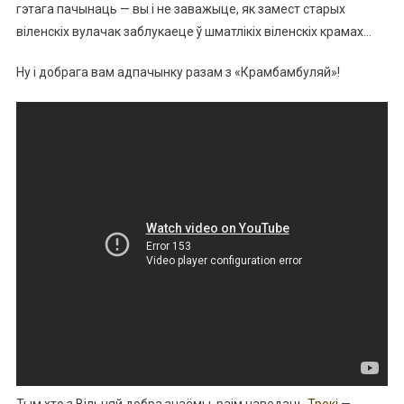
гэтага пачынаць — вы і не заважыце, як замест старых
віленскіх вулачак заблукаеце ў шматлікіх віленскіх крамах…
Ну і добрага вам адпачынку разам з «Крамбамбуляй»!