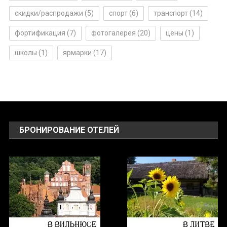
скидки/распродажи
(5)
спорт
(6)
транспорт
(14)
фортификация
(7)
фотогалерея
(20)
цены
(1)
школы
(1)
ярмарки
(17)
БРОНИРОВАНИЕ ОТЕЛЕЙ