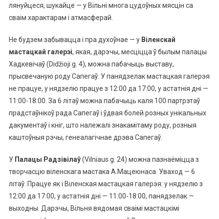
лянуйцеся, шукайце — у Вільні многа цудоўных мясцін са
сваім характарам і атмасферай.
Не будзем забывацца і пра духоўнае — у
Віленскай
мастацкай галерэі
, якая, дарэчы, месціцца ў былым палацы
Хадкевічаў (Didžioji g. 4), можна пабачыць выставу,
прысвечаную роду Сапегаў. У панядзелак мастацкая галерэя
не працуе, у нядзелю працуе з 12:00 да 17:00, у астатнія дні —
11:00-18:00. За 6 літаў можна пабачыць каля 100 партрэтаў
прадстаўнікоў рада Сапегаў і ўдвая болей розных унікальных
дакументаў і кніг, што належалі знакамітаму роду, розныя
каштоўныя рэчы, генеалагічнае дрэва Сапегаў.
У
Палацы Радзівілаў
(Vilniaus g. 24) можна пазнаёміцца з
творчасцю віленскага мастака А.Мацеюнаса. Уваход — 6
літаў. Працуе як і Віленская мастацкая галерэя: у нядзелю з
12:00 да 17:00, у астатнія дні — 11:00-18:00, панядзелак —
выходны. Дарэчы, Вільня вядомая сваімі мастацкімі