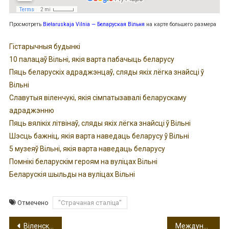
Просмотреть
Biełaruskaja Vilnia — Беларуская Вільня
на карте большего размера
Гістарычныя будынкі
10 палацаў Вільні, якія варта пабачыць беларусу
Пяць беларускіх адраджэнцаў, сляды якіх лёгка знайсці ў
Вільні
Славутыя віленчукі, якія сімпатызавалі беларускаму
адраджэнню
Пяць вялікіх літвінаў, сляды якіх лёгка знайсці ў Вільні
Шэсць бажніц, якія варта наведаць беларусу ў Вільні
5 музеяў Вільні, якія варта наведаць беларусу
Помнікі беларускім героям на вуліцах Вільні
Беларускія шыльды на вуліцах Вільні
Отмечено
"Страчаная сталіца"
Навигация
Віленскія выходныя з «Крамбамбуляй»
Международный день танца в Вильнюсе