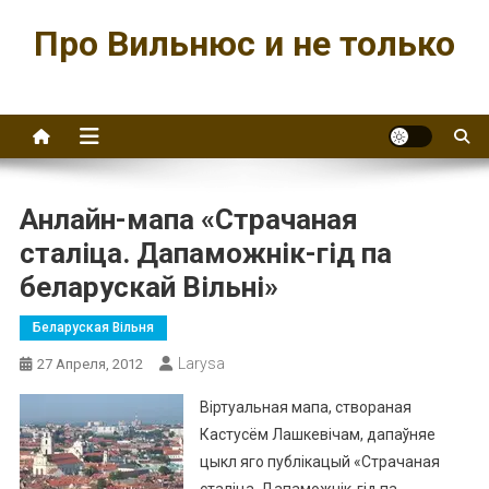
Перейти
Про Вильнюс и не только
к
содержимому
Анлайн-мапа «Страчаная
сталіца. Дапаможнік-гід па
беларускай Вільні»
Беларуская Вільня
Larysa
27 Апреля, 2012
Віртуальная мапа, створаная
Кастусём Лашкевічам, дапаўняе
цыкл яго публікацый «Страчаная