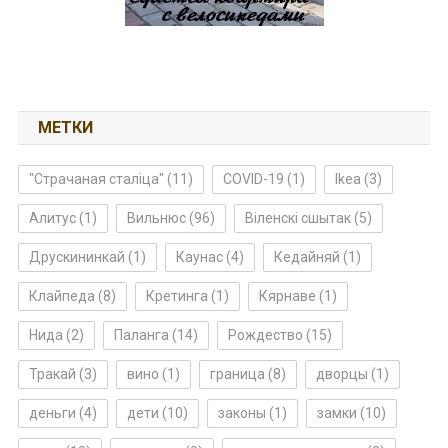
МЕТКИ
"Страчаная сталіца"
(11)
COVID-19
(1)
Ikea
(3)
Алитус
(1)
Вильнюс
(96)
Віленскі сшытак
(5)
Друскининкай
(1)
Каунас
(4)
Кедайняй
(1)
Клайпеда
(8)
Кретинга
(1)
Кярнаве
(1)
Нида
(2)
Паланга
(14)
Рождество
(15)
Тракай
(3)
вино
(1)
граница
(8)
дворцы
(1)
деньги
(4)
дети
(10)
законы
(1)
замки
(10)