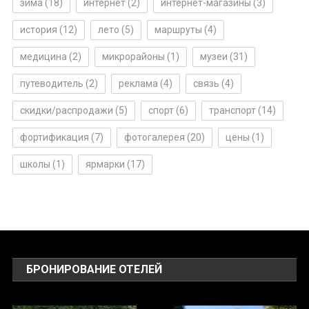
зима
(18)
интернет
(2)
интернет-магазины
(3)
история
(12)
лето
(5)
маршруты
(4)
медицина
(2)
микрорайоны
(1)
музеи
(31)
путеводитель
(2)
реклама
(4)
связь
(4)
скидки/распродажи
(5)
спорт
(6)
транспорт
(14)
фортификация
(7)
фотогалерея
(20)
цены
(1)
школы
(1)
ярмарки
(17)
БРОНИРОВАНИЕ ОТЕЛЕЙ