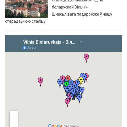
сталіца. Дапаможнік-гід па
беларускай Вільні».
Шчасьлівага падарожжа ў нашу
старадаўнюю сталіцу!